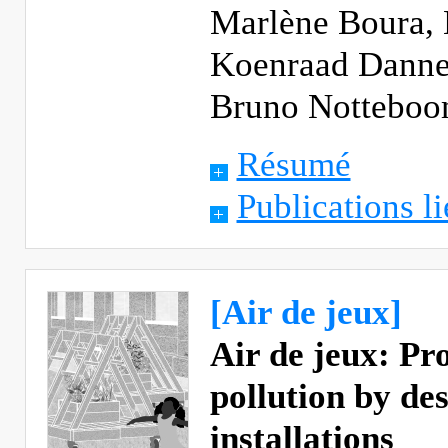
Marlène Boura, 
Koenraad Dannee
Bruno Notteboom
Résumé
Publications li
[Air de jeux]
Air de jeux: Pr
pollution by de
installations