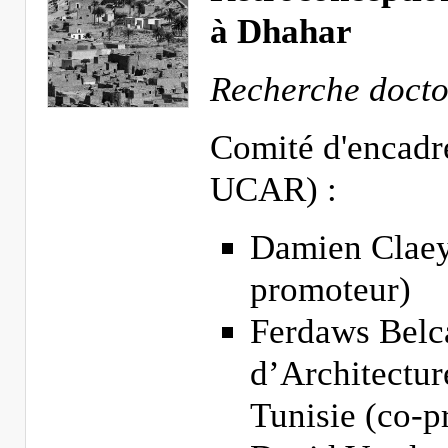
à Dhahar
Recherche doctor
Comité d'encadr
UCAR) :
Damien Claey
promoteur)
Ferdaws Belca
d’Architectu
Tunisie (co-p