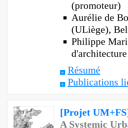
(promoteur)
Aurélie de Bo
(ULiège), Be
Philippe Mari
d'architectu
Résumé
Publications li
[Projet UM+FS
A Systemic Ur